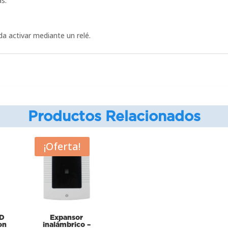
s.
da activar mediante un relé.
Productos Relacionados
¡Oferta!
SD
Expansor
on
inalámbrico –