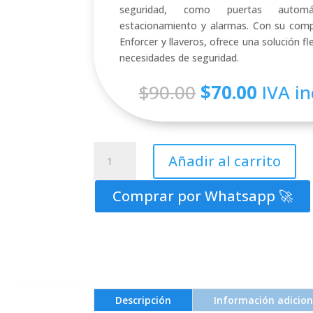
seguridad, como puertas automá
estacionamiento y alarmas. Con su compa
Enforcer y llaveros, ofrece una solución fle
necesidades de seguridad.
El
El
$
90.00
$
70.00
IVA in
precio
precio
original
actual
era:
es:
Expansor
$90.00.
$70.00
Añadir al carrito
inalámbrico
-
Comprar por Whatsapp 🚀
Frecuencia
dual
-
2
canales
de
salida
Descripción
Información adicion
de