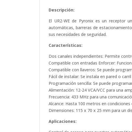
alarma
Descripción:
cantidad
El UR2-WE de Pyronix es un receptor uni
automáticas, barreras de estacionamiento y
sus necesidades de seguridad.
Características:
Dos canales independientes: Permite control
Compatible con entradas Enforcer: Funciona
Compatible con llaveros: Se puede program
Fácil de instalar: Se instala en pared o carri
Programación sencilla: Se puede programar
Alimentación: 12-24 VCA/VCC para una ampl
Frecuencia: 433 MHz para una comunicación
Alcance: Hasta 100 metros en condiciones
Dimensiones: 115 x 70 x 25 mm para un di
Aplicaciones: