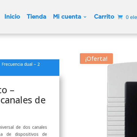
Inicio
Tienda
Mi cuenta
Carrito
0 el
¡Oferta!
 Frecuencia dual – 2
co –
 canales de
iversal de dos canales
a de dispositivos de