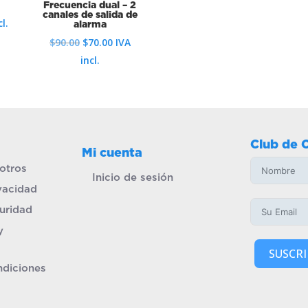
Frecuencia dual – 2
canales de salida de
l.
alarma
El
El
$
90.00
$
70.00
IVA
precio
precio
incl.
original
actual
era:
es:
$90.00.
$70.00.
Club de 
Mi cuenta
otros
Inicio de sesión
ivacidad
uridad
y
SUSCRI
ndiciones