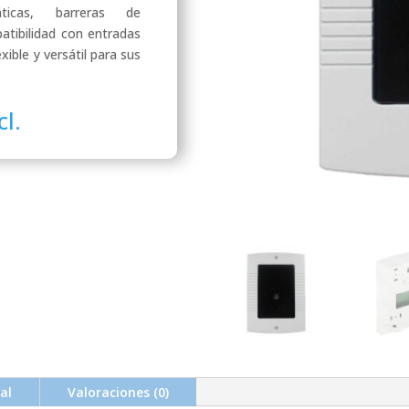
ticas, barreras de
tibilidad con entradas
xible y versátil para sus
cl.
.
al
Valoraciones (0)