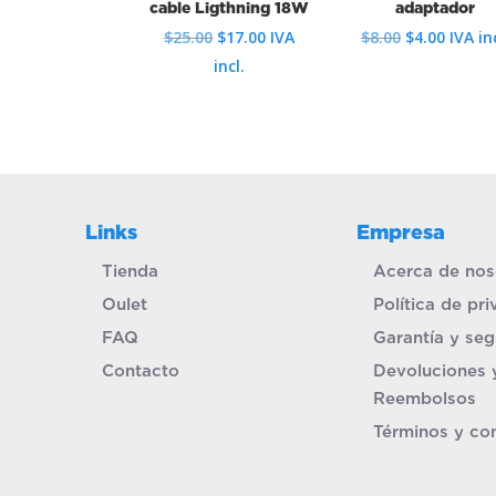
cable Ligthning 18W
adaptador
El
El
El
El
$
25.00
$
17.00
IVA
$
8.00
$
4.00
IVA inc
precio
precio
precio
precio
incl.
original
actual
original
actual
era:
es:
era:
es:
$25.00.
$17.00.
$8.00.
$4.00.
Links
Empresa
Tienda
Acerca de nos
Oulet
Política de pr
FAQ
Garantía y seg
Contacto
Devoluciones 
Reembolsos
Términos y co