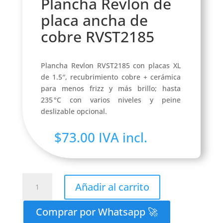
Plancha Revlon de
placa ancha de
cobre RVST2185
Plancha Revlon RVST2185 con placas XL
de 1.5″, recubrimiento cobre + cerámica
para menos frizz y más brillo; hasta
235 °C con varios niveles y peine
deslizable opcional.
$
73.00
IVA incl.
Plancha
Añadir al carrito
Revlon
de
Comprar por Whatsapp 🚀
placa