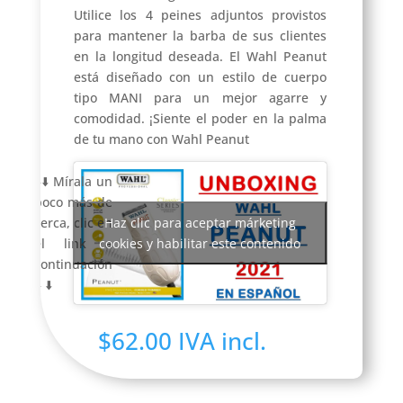
Utilice los 4 peines adjuntos provistos
para mantener la barba de sus clientes
en la longitud deseada. El Wahl Peanut
está diseñado con un estilo de cuerpo
tipo MANI para un mejor agarre y
comodidad. ¡Siente el poder en la palma
de tu mano con Wahl Peanut
⬇️⬇️ Mírala un
poco más de
cerca, clic en
Haz clic para aceptar márketing
el link a
cookies y habilitar este contenido
continuación
⬇️ ⬇️
$
62.00
IVA incl.