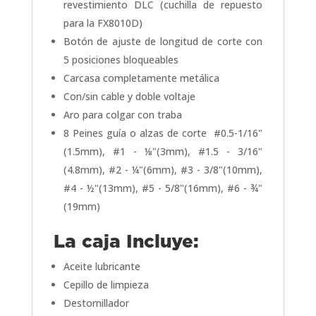
revestimiento DLC (cuchilla de repuesto
para la FX8010D)
Botón de ajuste de longitud de corte con
5 posiciones bloqueables
Carcasa completamente metálica
Con/sin cable y doble voltaje
Aro para colgar con traba
8 Peines guía o alzas de corte #0.5-1/16"
(1.5mm), #1 - ⅛"(3mm), #1.5 - 3/16"
(4.8mm), #2 - ¼"(6mm), #3 - 3/8"(10mm),
#4 - ½"(13mm), #5 - 5/8"(16mm), #6 - ¾"
(19mm)
La caja Incluye:
Aceite lubricante
Cepillo de limpieza
Destornillador