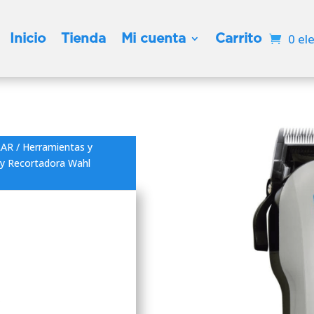
Inicio
Tienda
Mi cuenta
Carrito
0 el
LAR
/
Herramientas y
y Recortadora Wahl
y