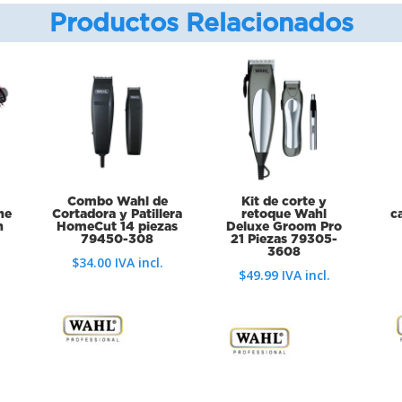
Productos Relacionados
Combo Wahl de
Kit de corte y
ne
Cortadora y Patillera
retoque Wahl
c
n
HomeCut 14 piezas
Deluxe Groom Pro
79450-308
21 Piezas 79305-
3608
$
34.00
IVA incl.
$
49.99
IVA incl.