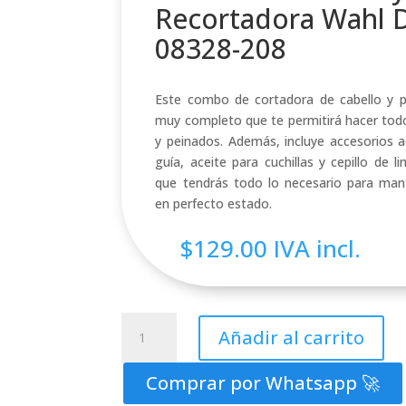
Recortadora Wahl 
08328-208
Este combo de cortadora de cabello y pa
muy completo que te permitirá hacer todo
y peinados. Además, incluye accesorios 
guía, aceite para cuchillas y cepillo de l
que tendrás todo lo necesario para man
en perfecto estado.
$
129.00
IVA incl.
Combo
Añadir al carrito
Cortadora
y
Comprar por Whatsapp 🚀
Recortadora
Wahl